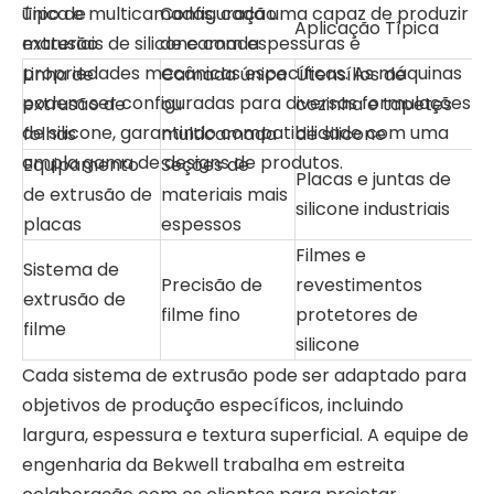
única e multicamadas, cada uma capaz de produzir
Tipo de
Configuração
Aplicação Típica
materiais de silicone com espessuras e
extrusão
de camada
propriedades mecânicas específicas. As máquinas
Linha de
Camada única
Utensílios de
podem ser configuradas para diversas formulações
extrusão de
ou
cozinha e tapetes
de silicone, garantindo compatibilidade com uma
folhas
multicamada
de silicone
ampla gama de designs de produtos.
Equipamento
Seções de
Placas e juntas de
de extrusão de
materiais mais
silicone industriais
placas
espessos
Filmes e
Sistema de
Precisão de
revestimentos
extrusão de
filme fino
protetores de
filme
silicone
Cada sistema de extrusão pode ser adaptado para
objetivos de produção específicos, incluindo
largura, espessura e textura superficial. A equipe de
engenharia da Bekwell trabalha em estreita