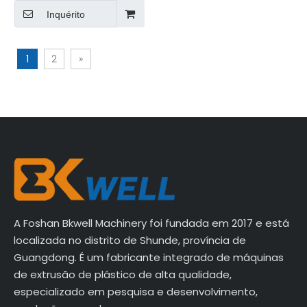
multicamadas
PP/PE/PA/PETG/EVOH
Inquérito
1
2
»
A Foshan Bkwell Machinery foi fundada em 2017 e está
localizada no distrito de Shunde, província de
Guangdong. É um fabricante integrado de máquinas
de extrusão de plástico de alta qualidade,
especializado em pesquisa e desenvolvimento,