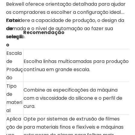
Bekwell oferece orientação detalhada para ajudar
os compradores a escolher a configuração ideal.
Considere a capacidade de produção, o design da
Fator
camada e o nível de automação ao fazer sua
de
Recomendação
seleção.
seleçã
o
Escala
de
Escolha linhas multicamadas para produção
Produç
contínua em grande escala.
ão
Tipo
Combine as especificações da máquina
de
com a viscosidade do silicone e o perfil de
materi
cura.
al
Aplica
Opte por sistemas de extrusão de filmes
ção de
para materiais finos e flexíveis e máquinas