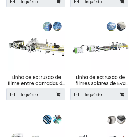
parafuso de parafuso
Inquérito
Inquérito
duplo da JWELL
Linha de extrusão de
Linha de extrusão de
filme entre camadas de
filmes solares de Eva
vidro PVB SGP
Poe
Inquérito
Inquérito