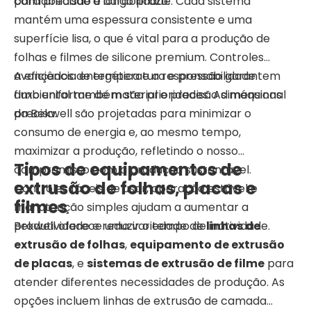
confiabilidade a longo prazo.
para precisão e durabilidade. Cada sistema
mantém uma espessura consistente e uma
superfície lisa, o que é vital para a produção de
folhas e filmes de silicone premium. Controles
avançados de temperatura e pressão garantem
A eficiência energética e a responsabilidade
fluxo uniforme de material e precisão dimensional
ambiental também são prioridades. As máquinas
precisa.
da Bekwell são projetadas para minimizar o
consumo de energia e, ao mesmo tempo,
maximizar a produção, refletindo o nosso
Tipos de equipamentos de
compromisso com a produção sustentável.
extrusão de folhas, placas e
Controles fáceis de usar, operação estável e
filmes
manutenção simples ajudam a aumentar a
produtividade e reduzir o tempo de inatividade.
Bekwell oferece uma variedade de
linhas de
extrusão de folhas
,
equipamento de extrusão
de placas
, e
sistemas de extrusão de filme
para
atender diferentes necessidades de produção. As
opções incluem linhas de extrusão de camada