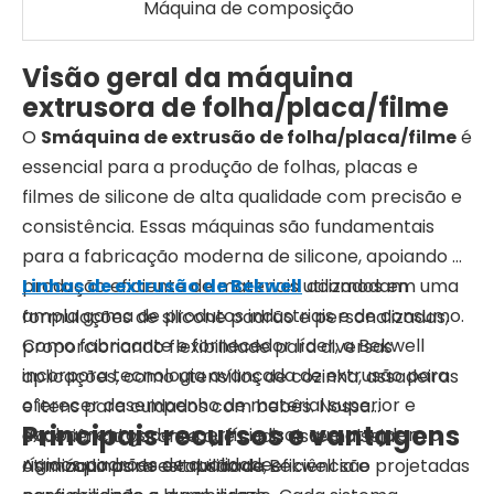
Máquina de composição
Visão geral da máquina
extrusora de folha/placa/filme
O
S
máquina de extrusão de folha/placa/filme
é
essencial para a produção de folhas, placas e
filmes de silicone de alta qualidade com precisão e
consistência. Essas máquinas são fundamentais
para a fabricação moderna de silicone, apoiando a
produção eficiente de materiais utilizados em uma
Linhas de extrusão de Bekwell
acomodam
ampla gama de produtos industriais e de consumo.
formulações de silicone padrão e personalizadas,
Como fabricante e fornecedor líder, a Bekwell
proporcionando flexibilidade para diversas
incorpora tecnologia avançada de extrusão para
aplicações, como utensílios de cozinha, assadeiras
oferecer desempenho de material superior e
e itens para cuidados com bebês. Nossa
Principais recursos e vantagens
acabamentos de superfície lisos que atendem a
experiência garante que cada sistema seja
rígidos padrões de qualidade.
otimizado para estabilidade, eficiência e
As máquinas de extrusão da Bekwell são projetadas