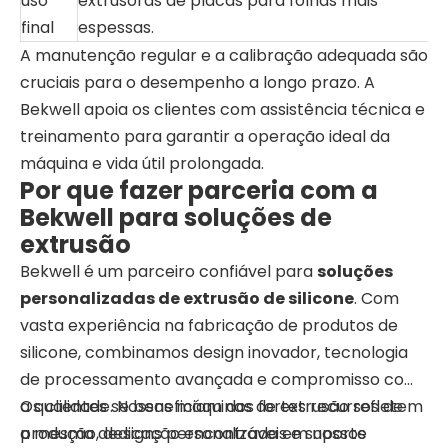
uso
extrusoras de placas para folhas mais
final
espessas.
A manutenção regular e a calibração adequada são
cruciais para o desempenho a longo prazo. A
Bekwell apoia os clientes com assistência técnica e
treinamento para garantir a operação ideal da
máquina e vida útil prolongada.
Por que fazer parceria com a
Bekwell para soluções de
extrusão
Bekwell é um parceiro confiável para
soluções
personalizadas de extrusão de silicone
. Com
vasta experiência na fabricação de produtos de
silicone, combinamos design inovador, tecnologia
de processamento avançada e compromisso com
a qualidade. Nossas máquinas de extrusão refletem
Os clientes se beneficiam dos fortes recursos de
a mesma dedicação encontrada em nossos
produção, designs personalizáveis ​​e suporte