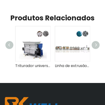
Produtos Relacionados
Triturador universal de eixo único série DYSSJ
Linha de extrusão de tubo de cloreto de polivinil da série MFH (PVC)
Triturador pesado da série DYPS-Z