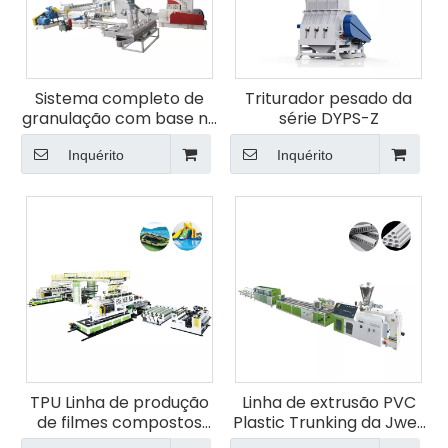
Sistema completo de
Triturador pesado da
granulação com base no
série DYPS-Z
processo Premix por
Banbury Mixerkneader
Inquérito
Inquérito
TPU Linha de produção
Linha de extrusão PVC
de filmes compostos
Plastic Trunking da Jwell
com vários grupos
Company