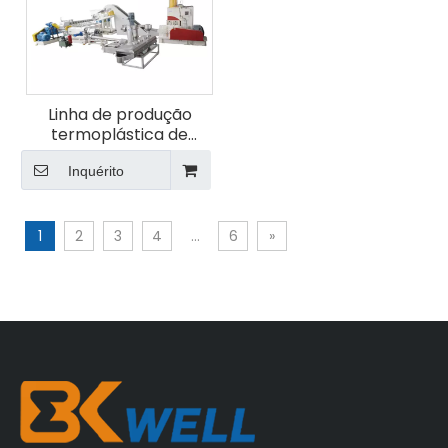
Linha de produção
termoplástica de
reforço de fibra longa
Inquérito
1
2
3
4
...
6
»