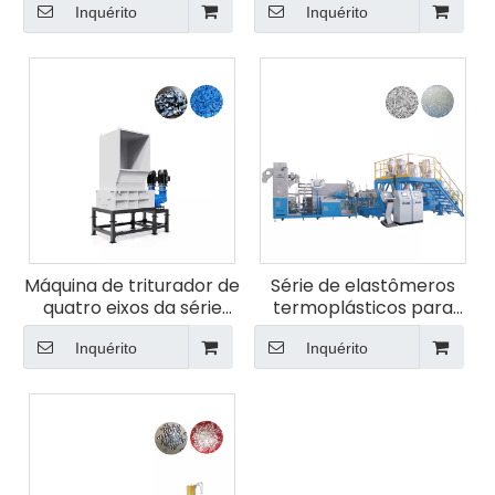
Inquérito
Inquérito
Máquina de triturador de
Série de elastômeros
quatro eixos da série
termoplásticos para
Czdtsz para alta
alta qualidade
Inquérito
qualidade
Inquérito