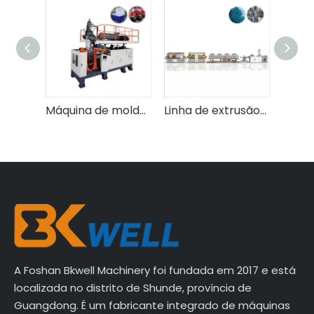
Máquina de moldagem por sopro de estação única para bidões de 30 litros/50 litros/100 litros
Linha de extrusão de tubo de cloreto de polivinil da série MFH (PVC)
Triturador pesado da série DYPS-Z
A Foshan Bkwell Machinery foi fundada em 2017 e está
localizada no distrito de Shunde, província de
Guangdong. É um fabricante integrado de máquinas